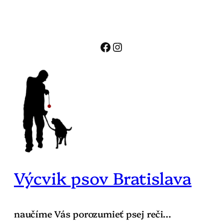
Prejsť
na
obsah
Facebook
Instagram
Výcvik psov Bratislava
naučíme Vás porozumieť psej reči…