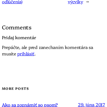
odlúčenia)
výcviky
→
Comments
Pridaj komentár
Prepáčte, ale pred zanechaním komentára sa
musíte
prihlásiť
.
MORE POSTS
29. júna 2017
Ako sa zoznámiť so psom?