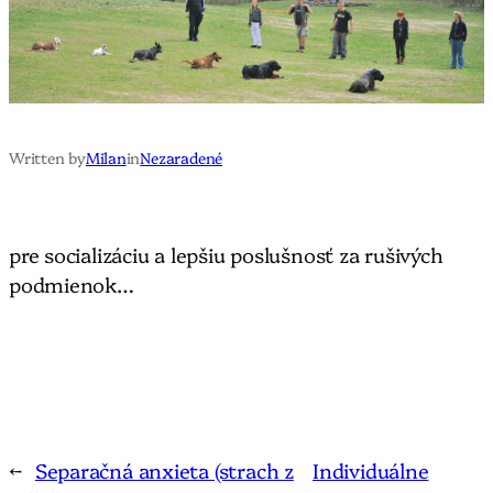
Written by
Milan
in
Nezaradené
pre socializáciu a lepšiu poslušnosť za rušivých
podmienok…
←
Separačná anxieta (strach z
Individuálne