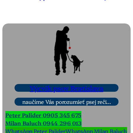
Výcvik psov Bratislava
naučíme Vás porozumieť psej reči…
Peter Palider 0905 345 675
Milan Baluch 0944 296 013
WhatsApp Peter Palider
WhatsApp Milan Baluch