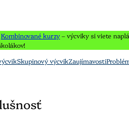
e
Kombinované kurzy
– výcviky si viete napl
školákov!
výcvik
Skupinový výcvik
Zaujímavosti
Problém
lušnosť