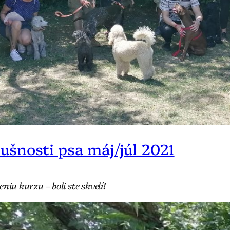
ušnosti psa máj/júl 2021
u kurzu – boli ste skvelí!