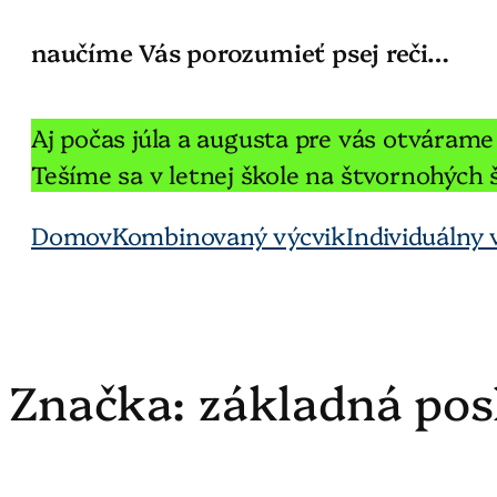
naučíme Vás porozumieť psej reči…
Aj počas júla a augusta pre vás otváram
Tešíme sa v letnej škole na štvornohých 
Domov
Kombinovaný výcvik
Individuálny 
Značka:
základná pos