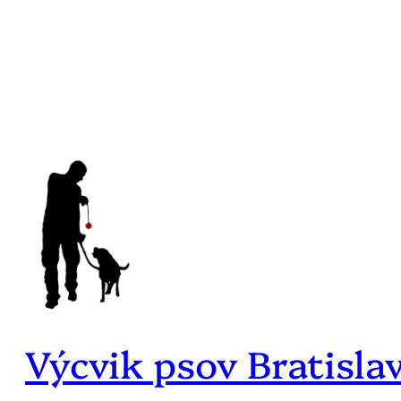
Prejsť
na
obsah
Výcvik psov Bratisla