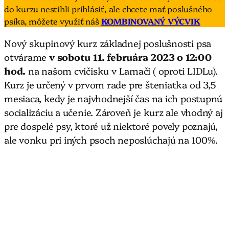
do kurzu nestihli prihlásiť, ale chcete mať poslušného
psíka, môžete využiť náš
KOMBINOVANÝ VÝCVIK
Nový skupinový kurz základnej poslušnosti psa
otvárame
v sobotu 11. februára 2023
o 12:00
hod.
na našom cvičisku v Lamači ( oproti LIDLu).
Kurz je určený v prvom rade pre šteniatka od 3,5
mesiaca, kedy je najvhodnejší čas na ich postupnú
socializáciu a učenie. Zároveň je kurz ale vhodný aj
pre dospelé psy, ktoré už niektoré povely poznajú,
ale vonku pri iných psoch neposlúchajú na 100%.