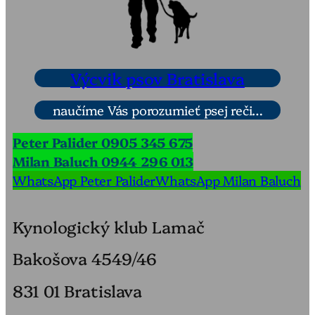
Výcvik psov Bratislava
naučíme Vás porozumieť psej reči…
Peter Palider 0905 345 675
Milan Baluch 0944 296 013
WhatsApp Peter Palider
WhatsApp Milan Baluch
Kynologický klub Lamač
Bakošova 4549/46
831 01 Bratislava