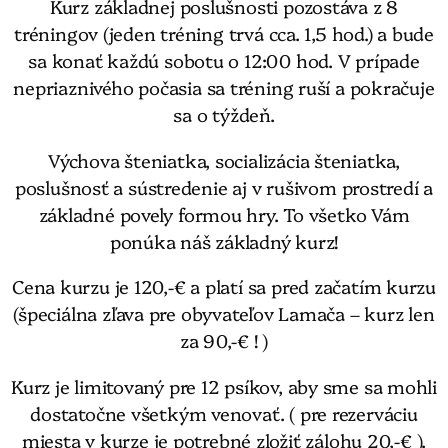
Kurz základnej poslušnosti pozostáva z 8
tréningov (jeden tréning trvá cca. 1,5 hod.) a bude
sa konať každú sobotu o 12:00 hod. V prípade
nepriaznivého počasia sa tréning ruší a pokračuje
sa o týždeň.
Výchova šteniatka, socializácia šteniatka,
poslušnosť a sústredenie aj v rušivom prostredí a
základné povely formou hry. To všetko Vám
ponúka náš základný kurz!
Cena kurzu je 120,-€ a platí sa pred začatím kurzu
(špeciálna zľava pre obyvateľov Lamača – kurz len
za 90,-€ ! )
Kurz je limitovaný pre 12 psíkov, aby sme sa mohli
dostatočne všetkým venovať. ( pre rezerváciu
miesta v kurze je potrebné zložiť zálohu 20,-€ ).