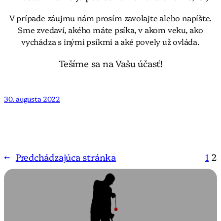
V prípade záujmu nám prosím zavolajte alebo napíšte.
Sme zvedaví, akého máte psíka, v akom veku, ako
vychádza s inými psíkmi a aké povely už ovláda.
Tešíme sa na Vašu účasť!
30. augusta 2022
←
Predchádzajúca stránka
1
2