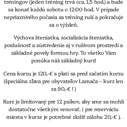
tréningov (jeden tréning trvá cca. 1,5 hod.) a bude
sa konať každú sobotu o 12:00 hod. V prípade
nepriaznivého počasia sa tréning ruší a pokračuje
sa o týždeň.
Výchova šteniatka, socializácia šteniatka,
poslušnosť a sústredenie aj v rušivom prostredí a
základné povely formou hry. To všetko Vám
ponúka náš základný kurz!
Cena kurzu je 120,-€ a platí sa pred začatím kurzu
(špeciálna zľava pre obyvateľov Lamača – kurz len
za 90,-€ ! )
Kurz je limitovaný pre 12 psíkov, aby sme sa mohli
dostatočne všetkým venovať. ( pre rezerváciu
miesta v kurze je potrebné zložiť zálohu 20,-€ ).