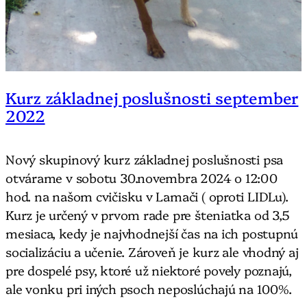
Kurz základnej poslušnosti september
2022
Nový skupinový kurz základnej poslušnosti psa
otvárame v sobotu 30.novembra 2024 o 12:00
hod. na našom cvičisku v Lamači ( oproti LIDLu).
Kurz je určený v prvom rade pre šteniatka od 3,5
mesiaca, kedy je najvhodnejší čas na ich postupnú
socializáciu a učenie. Zároveň je kurz ale vhodný aj
pre dospelé psy, ktoré už niektoré povely poznajú,
ale vonku pri iných psoch neposlúchajú na 100%.