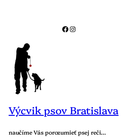
Prejsť
na
obsah
Facebook
Instagram
Výcvik psov Bratislava
naučíme Vás porozumieť psej reči…