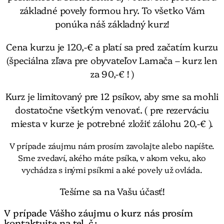
základné povely formou hry. To všetko Vám
ponúka náš základný kurz!
Cena kurzu je 120,-€ a platí sa pred začatím kurzu
(špeciálna zľava pre obyvateľov Lamača – kurz len
za 90,-€ ! )
Kurz je limitovaný pre 12 psíkov, aby sme sa mohli
dostatočne všetkým venovať. ( pre rezerváciu
miesta v kurze je potrebné zložiť zálohu 20,-€ ).
V prípade záujmu nám prosím zavolajte alebo napíšte.
Sme zvedaví, akého máte psíka, v akom veku, ako
vychádza s inými psíkmi a aké povely už ovláda.
Tešíme sa na Vašu účasť!
V prípade Vášho záujmu o kurz nás prosím
kontaktujte na tel. č.: