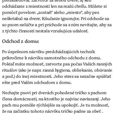
odchádzate z miestnosti len na malú chvíľu. Môžete si
pomôcť povelom „zostaň“ alebo „miesto“, aby pes
neškriabal na dvere. Kňučanie ignorujte. Pri odchode sa
so psom nelúčte a pri príchode sa s ním nevítajte, aby sa
z týchto činností nestala vzrušujúca udalosť.
Odchod z domu:
Po úspešnom nácviku predchádzajúcich techník
prikročíme k nácviku samotného odchodu z domu.
Pokiaľ máte možnosť, zatvorte psa počas Vašich ranných
rituálov (ako je napr. ranná hygiena, obliekanie, obúvanie
a pod.) do inej miestnosti. Jeho stres sa nezačne spúšťať
ešte pred Vašim odchodom z domu.
Nechajte psovi pri dverách pohodené tričko s pachom
člena domácnosti, na ktorého je najviac naviazaný. Jeho
pach mu pomôže rýchlejšie sa upokojiť. Je tu možnosť,
že na začiatku tohoto nácviku tričko padne za obeť .