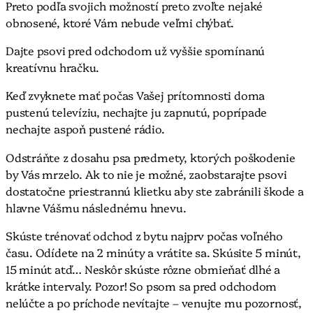
Preto podľa svojich možností preto zvoľte nejaké
obnosené, ktoré Vám nebude veľmi chýbať.
Dajte psovi pred odchodom už vyššie spomínanú
kreatívnu hračku.
Keď zvyknete mať počas Vašej prítomnosti doma
pustenú televíziu, nechajte ju zapnutú, poprípade
nechajte aspoň pustené rádio.
Odstráňte z dosahu psa predmety, ktorých poškodenie
by Vás mrzelo. Ak to nie je možné, zaobstarajte psovi
dostatočne priestrannú klietku aby ste zabránili škode a
hlavne Vášmu následnému hnevu.
Skúste trénovať odchod z bytu najprv počas voľného
času. Odídete na 2 minúty a vrátite sa. Skúsite 5 minút,
15 minút atď… Neskôr skúste rôzne obmieňať dlhé a
krátke intervaly. Pozor! So psom sa pred odchodom
nelúčte a po príchode nevítajte – venujte mu pozornosť,