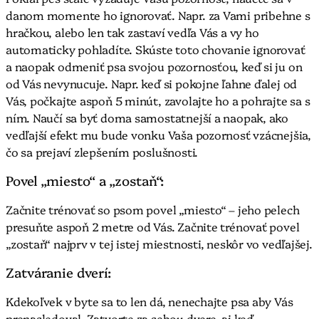
danom momente ho ignorovať. Napr. za Vami pribehne s
hračkou, alebo len tak zastaví vedľa Vás a vy ho
automaticky pohladíte. Skúste toto chovanie ignorovať
a naopak odmeniť psa svojou pozornosťou, keď si ju on
od Vás nevynucuje. Napr. keď si pokojne ľahne ďalej od
Vás, počkajte aspoň 5 minút, zavolajte ho a pohrajte sa s
ním. Naučí sa byť doma samostatnejší a naopak, ako
vedľajší efekt mu bude vonku Vaša pozornosť vzácnejšia,
čo sa prejaví zlepšením poslušnosti.
Povel „miesto“ a „zostaň“:
Začnite trénovať so psom povel „miesto“ – jeho pelech
presuňte aspoň 2 metre od Vás. Začnite trénovať povel
„zostaň“ najprv v tej istej miestnosti, neskôr vo vedľajšej.
Zatváranie dverí:
Kdekoľvek v byte sa to len dá, nenechajte psa aby Vás
prenasledoval. Zatvorte za sebou dvere, aj keď