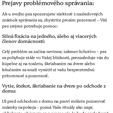
Prejavy problémového správania:
Ak u svojho psa spozorujete niektoré z nasledovných
známok správania sa, zbystrite prosím pozornosť – Váš
pes zrejme potrebuje pomoc:
Silná fixácia na jedného, alebo aj viacerých
členov domácnosti:
Celý problém sa začína nevinne, takmer lichotivo – pes
sa pohybuje stále vo Vašej blízkosti, prenasleduje vás do
kúpelne aj na toaletu, škriabaním na dvere alebo
kňučaním sa snaží vynútiť si vašu bezprostrednú
prítomnosť a pozornosť.
Vytie, štekot, škriabanie na dvere po odchode z
domu:
Už pred odchodom z domu na psovi môžete pozorovať
známky nepokoja – pozná Vaše rituály ako napr.
obliekanie, obúvanie sa a presne vie čo bude nasledovať