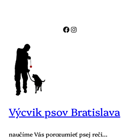
Prejsť
na
obsah
Facebook
Instagram
Výcvik psov Bratislava
naučíme Vás porozumieť psej reči…