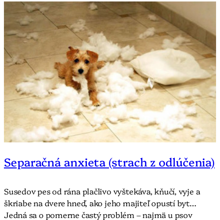
Separačná anxieta (strach z odlúčenia)
Susedov pes od rána plačlivo vyštekáva, kňučí, vyje a
škriabe na dvere hneď, ako jeho majiteľ opustí byt…
Jedná sa o pomerne častý problém – najmä u psov