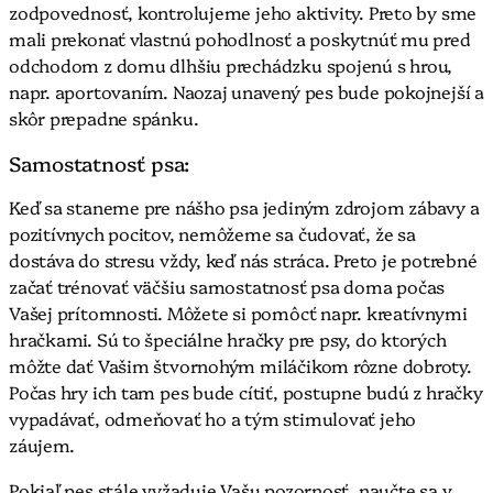
zodpovednosť, kontrolujeme jeho aktivity. Preto by sme
mali prekonať vlastnú pohodlnosť a poskytnúť mu pred
odchodom z domu dlhšiu prechádzku spojenú s hrou,
napr. aportovaním. Naozaj unavený pes bude pokojnejší a
skôr prepadne spánku.
Samostatnosť psa:
Keď sa staneme pre nášho psa jediným zdrojom zábavy a
pozitívnych pocitov, nemôžeme sa čudovať, že sa
dostáva do stresu vždy, keď nás stráca. Preto je potrebné
začať trénovať väčšiu samostatnosť psa doma počas
Vašej prítomnosti. Môžete si pomôcť napr. kreatívnymi
hračkami. Sú to špeciálne hračky pre psy, do ktorých
môžte dať Vašim štvornohým miláčikom rôzne dobroty.
Počas hry ich tam pes bude cítiť, postupne budú z hračky
vypadávať, odmeňovať ho a tým stimulovať jeho
záujem.
Pokiaľ pes stále vyžaduje Vašu pozornosť, naučte sa v