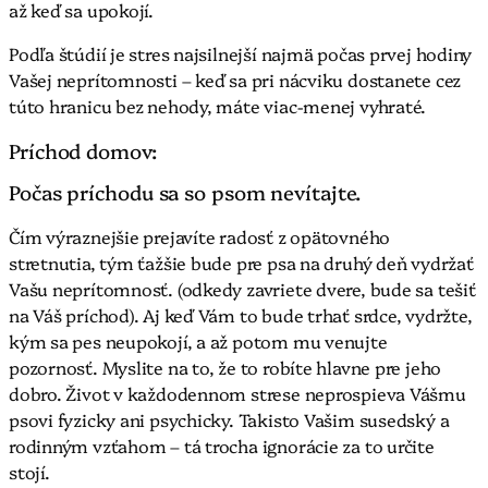
až keď sa upokojí.
Podľa štúdií je stres najsilnejší najmä počas prvej hodiny
Vašej neprítomnosti – keď sa pri nácviku dostanete cez
túto hranicu bez nehody, máte viac-menej vyhraté.
Príchod domov:
Počas príchodu sa so psom nevítajte.
Čím výraznejšie prejavíte radosť z opätovného
stretnutia, tým ťažšie bude pre psa na druhý deň vydržať
Vašu neprítomnosť. (odkedy zavriete dvere, bude sa tešiť
na Váš príchod). Aj keď Vám to bude trhať srdce, vydržte,
kým sa pes neupokojí, a až potom mu venujte
pozornosť. Myslite na to, že to robíte hlavne pre jeho
dobro. Život v každodennom strese neprospieva Vášmu
psovi fyzicky ani psychicky. Takisto Vašim susedský a
rodinným vzťahom – tá trocha ignorácie za to určite
stojí.