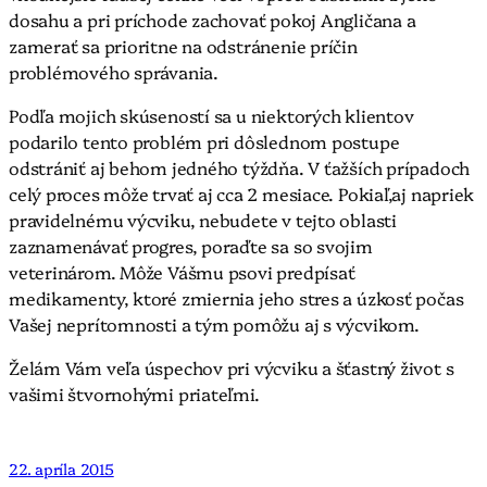
dosahu a pri príchode zachovať pokoj Angličana a
zamerať sa prioritne na odstránenie príčin
problémového správania.
Podľa mojich skúseností sa u niektorých klientov
podarilo tento problém pri dôslednom postupe
odstrániť aj behom jedného týždňa. V ťažších prípadoch
celý proces môže trvať aj cca 2 mesiace. Pokiaľ,aj napriek
pravidelnému výcviku, nebudete v tejto oblasti
zaznamenávať progres, poraďte sa so svojim
veterinárom. Môže Vášmu psovi predpísať
medikamenty, ktoré zmiernia jeho stres a úzkosť počas
Vašej neprítomnosti a tým pomôžu aj s výcvikom.
Želám Vám veľa úspechov pri výcviku a šťastný život s
vašimi štvornohými priateľmi.
22. apríla 2015