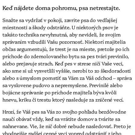
Keď nájdete doma pohromu, psa netrestajte.
Snažte sa vydržať v pokoji, zavrite psa do vedľajšej
miestnosti a škody odstráňte. U niektorých psov je
takáto technika nevyhnutná, aby nevideli, že svojim
správaním vzbudili Vašu pozornosť. Niektorí majitelia
občas argumentujú, že trest je na mieste, pretože po ich
príchode do zdemolovaného bytu sa pes tvári previnilo,
alebo prejavuje strach. Keď pes v strese ničí Vaše veci,
ako sme si už vysvetlili vyššie, nerobí to zo škodoradosti
alebo s úmyslom pomstiť sa Vám za Váš odchod – správa
sa vyslovene pudovo a nepremyslene. Previnilé alebo
bojácne správanie po príchode majiteľa býva kvôli
hnevu, kriku či trestu ktorý nasleduje za zničené vecí.
Hrozí, že Váš pes sa Vás zo svojho pohľadu bezdôvodne
naučí obávať vždy, keď sa vrátite domov a tvárite sa
nahnevane. Vie, že nič dobré nebude nasledovať. Preto je
vhodnejšie radšej cenné veci vopred odstrániť z jeho