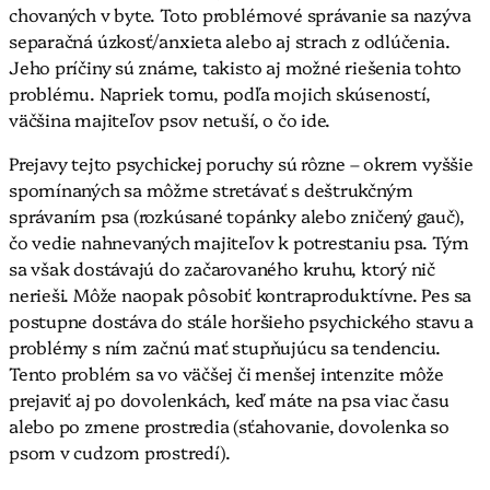
chovaných v byte. Toto problémové správanie sa nazýva
separačná úzkosť/anxieta alebo aj strach z odlúčenia.
Jeho príčiny sú známe, takisto aj možné riešenia tohto
problému. Napriek tomu, podľa mojich skúseností,
väčšina majiteľov psov netuší, o čo ide.
Prejavy tejto psychickej poruchy sú rôzne – okrem vyššie
spomínaných sa môžme stretávať s deštrukčným
správaním psa (rozkúsané topánky alebo zničený gauč),
čo vedie nahnevaných majiteľov k potrestaniu psa. Tým
sa však dostávajú do začarovaného kruhu, ktorý nič
nerieši. Môže naopak pôsobiť kontraproduktívne. Pes sa
postupne dostáva do stále horšieho psychického stavu a
problémy s ním začnú mať stupňujúcu sa tendenciu.
Tento problém sa vo väčšej či menšej intenzite môže
prejaviť aj po dovolenkách, keď máte na psa viac času
alebo po zmene prostredia (sťahovanie, dovolenka so
psom v cudzom prostredí).