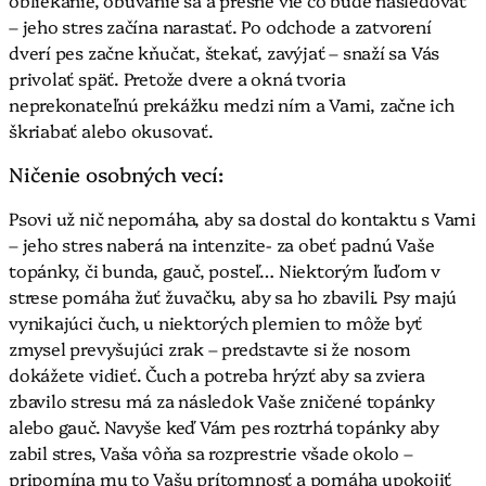
– jeho stres začína narastať. Po odchode a zatvorení
dverí pes začne kňučat, štekať, zavýjať – snaží sa Vás
privolať späť. Pretože dvere a okná tvoria
neprekonateľnú prekážku medzi ním a Vami, začne ich
škriabať alebo okusovať.
Ničenie osobných vecí:
Psovi už nič nepomáha, aby sa dostal do kontaktu s Vami
– jeho stres naberá na intenzite- za obeť padnú Vaše
topánky, či bunda, gauč, posteľ… Niektorým ľuďom v
strese pomáha žuť žuvačku, aby sa ho zbavili. Psy majú
vynikajúci čuch, u niektorých plemien to môže byť
zmysel prevyšujúci zrak – predstavte si že nosom
dokážete vidieť. Čuch a potreba hrýzť aby sa zviera
zbavilo stresu má za následok Vaše zničené topánky
alebo gauč. Navyše keď Vám pes roztrhá topánky aby
zabil stres, Vaša vôňa sa rozprestrie všade okolo –
pripomína mu to Vašu prítomnosť a pomáha upokojiť