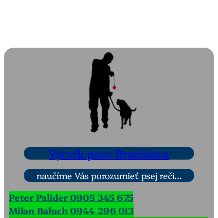
Výcvik psov Bratislava
naučíme Vás porozumieť psej reči…
Peter Palider 0905 345 675
Milan Baluch 0944 296 013