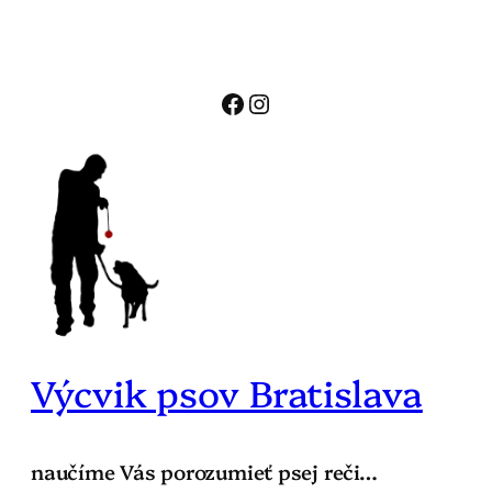
Prejsť
na
obsah
Facebook
Instagram
Výcvik psov Bratislava
naučíme Vás porozumieť psej reči…