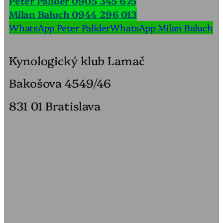
Peter Palider 0905 345 675
Milan Baluch 0944 296 013
WhatsApp Peter Palider
WhatsApp Milan Baluch
Kynologický klub Lamač
Bakošova 4549/46
831 01 Bratislava