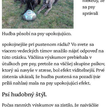
niekedy, že
sa psy
správali
Hudba pôsobí na psy upokojujúco.
spokojnejšie pri pustenom rádiu? Vo svete sa
viacero vedeckých tímov snažilo nájsť odpoveď na
túto otázku. Väčšina výskumov prebiehala v
útulkoch pre psy, pretože na väčšej skupine psíkov,
ktorý sú navyše v strese, bol efekt viditeľnejší. Prvé
zistenia ukázali, že hudba pustená na pozadí (nie
príliš nahlas) mala na psy upokojujúci efekt.
Psí hudobný štýl.
Počas ranných výskumov sa zistilo, že najväčšie