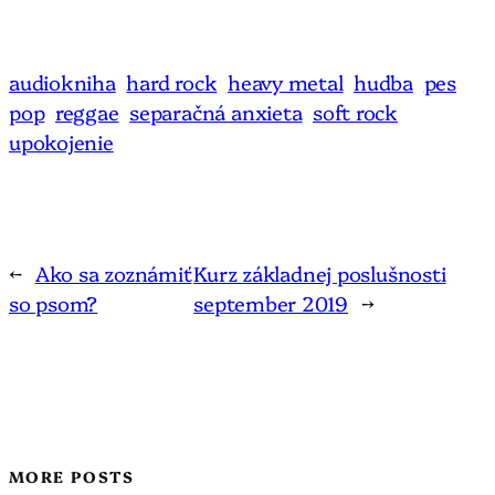
audiokniha
hard rock
heavy metal
hudba
pes
pop
reggae
separačná anxieta
soft rock
upokojenie
←
Ako sa zoznámiť
Kurz základnej poslušnosti
so psom?
september 2019
→
MORE POSTS