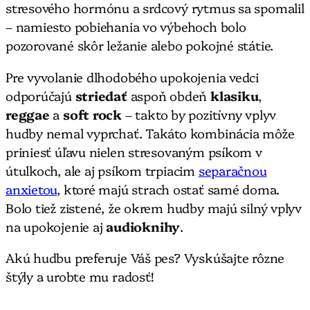
stresového hormónu a srdcový rytmus sa spomalil
– namiesto pobiehania vo výbehoch bolo
pozorované skôr ležanie alebo pokojné státie.
Pre vyvolanie dlhodobého upokojenia vedci
odporúčajú
striedať
aspoň obdeň
klasiku
,
reggae
a
soft rock
– takto by pozitívny vplyv
hudby nemal vyprchať. Takáto kombinácia môže
priniesť úľavu nielen stresovaným psíkom v
útulkoch, ale aj psíkom trpiacim
separačnou
anxietou
, ktoré majú strach ostať samé doma.
Bolo tiež zistené, že okrem hudby majú silný vplyv
na upokojenie aj
audioknihy
.
Akú hudbu preferuje Váš pes? Vyskúšajte rôzne
štýly a urobte mu radosť!