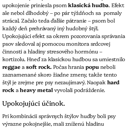
upokojenie priniesla psom
klasická hudba
. Efekt
ale nebol dlhodobý – po pár týždňoch sa pomaly
strácal. Začalo teda ďaľšie pátranie – psom bol
každý deň prehrávaný iný hudobný štýl.
Upokojujúci efekt sa okrem pozorovania správania
psov sledoval aj pomocou monitora srdcovej
činnosti a hladiny stresového hormónu –
kortizolu. Hneď za klasickou hudbou sa umiestnilo
reggae
a
soft rock.
Počas hrania
popu
neboli
zaznamenané skoro žiadne zmeny, takže tento
štýl je zrejme pre psy nezaujímavý. Naopak
hard
rock
a
heavy metal
vyvolali podráždenie.
Upokojujúci účinok.
Pri kombinácii správnych štýlov hudby boli psy
výrazne pokojnejšie, mali zníženú hladinu