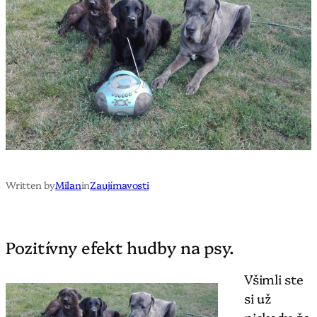
Written by
Milan
in
Zaujímavosti
Pozitívny efekt hudby na psy.
Všimli ste
si už